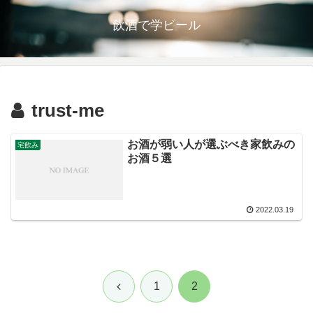
飲酒で学ビール
trust-me
お酒が弱い人が選ぶべき家飲みの
宅飲み
お酒５選
2022.03.19
前
1
2